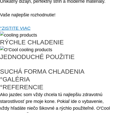
Unikátny dizajn, perfektný strih a moderné materiály.
Vaše najlepšie rozhodnutie!
°ZISTITE VIAC
RÝCHLE CHLADENIE
JEDNODUCHÉ POUŽITIE
SUCHÁ FORMA CHLADENIA
°GALÉRIA
°REFERENCIE
Ako jazdec som vždy chcela tú najlepšiu zdravotnú
starostlivosť pre moje kone. Pokiaľ ide o vybavenie,
vždy hľadáte niečo šikovné a rýchlo použiteľné. O'Cool