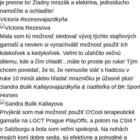
je presne to! Žiadny mrazák a elektrina, jednoducho
namočíte a ochladíte!
Victoria Rezesova
jazdkyňa
Mala som tú možnosť sledovať vývoj týchto stajňových
gamaší a neviem si vynachváliť možnosť použiť ich
kdekoľvek a kedykoľvek. Veľmi to uľahčilo večnú
dilemu, kde a čím chladiť...máte to proste po ruke! Tým
chcem povedať, že to, že nemusíte stáť s hadicou v
ruke 10 minút alebo hľadať mrazničku je úžasné plus!
Sandra Bulik Kallayova
jazdkyňa & riaditeľka of BK Sport
Horses
Prvýkrát som mal možnosť použiť O'Cool terapeutické
gamaše na LGCT Prague PlayOffs, a potom na CSI4 *
v Salzburgu a bola som veľmi spokojná. Na nohách
mojich koní dobre sedia, sú efektívne a pohodlné a