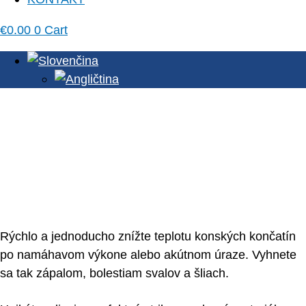
€
0.00
0
Cart
Objavte nové O’Cool terapeutické
gamaše pre kone!
Rýchlo a jednoducho znížte teplotu konských končatín
po namáhavom výkone alebo akútnom úraze. Vyhnete
sa tak zápalom, bolestiam svalov a šliach.