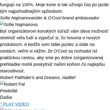
fungujú na 100%. Moje kone si tak užívajú čas po jazde
tým najpohodlnejším spôsobom.
Sofie Najmanova
rider & O'Cool brand ambassador
Byť organizátorom konských súťaží vám dáva možnosť
stretnúť veľa ľudí a vypočuť si, čo hovoria o nových
produktoch. A keďže som stále jazdec a stále na
cestách, veľmi si vážim, že O'Cool sa rozhodol ísť
praktickou cestou, aby sme po dobre zorganizovanej
prehliadke mohli poskytnúť našim koňom čo najlepšiu
starostlivosť.
Robert Pal
Rider's and Dreams, riaditeľ
Predošlé
Ďalšie
° PLAY VIDEO